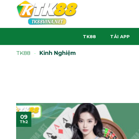
Chuyển
đến
nội
dung
TK88
TẢI APP
TK88
-
Kinh Nghiệm
09
Th2