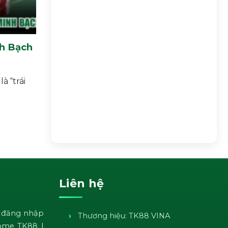
nh Bạch
à “trái
Liên hệ
8 đăng nhập
Thương hiệu: TK88 VINA
ome TK88 |