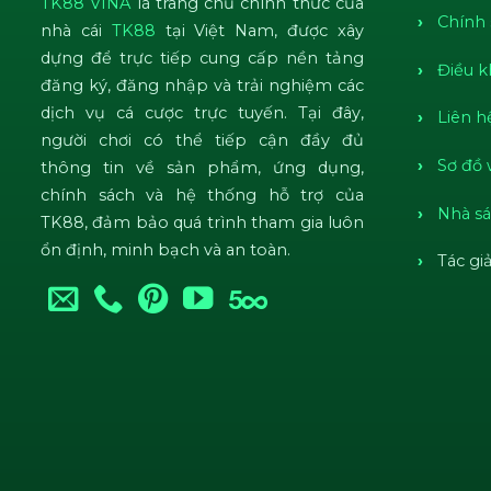
TK88 VINA
là trang chủ chính thức của
Chính
nhà cái
TK88
tại Việt Nam, được xây
dựng để trực tiếp cung cấp nền tảng
Điều k
đăng ký, đăng nhập và trải nghiệm các
dịch vụ cá cược trực tuyến. Tại đây,
Liên 
người chơi có thể tiếp cận đầy đủ
Sơ đồ 
thông tin về sản phẩm, ứng dụng,
chính sách và hệ thống hỗ trợ của
Nhà sa
TK88, đảm bảo quá trình tham gia luôn
ổn định, minh bạch và an toàn.
Tác gia