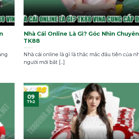
n
Nhà Cái Online Là Gì? Góc Nhìn Chuyên
TK88
hàng
Nhà cái online là gì là thắc mắc đầu tiên của 
người mới bắt [...]
09
Th2