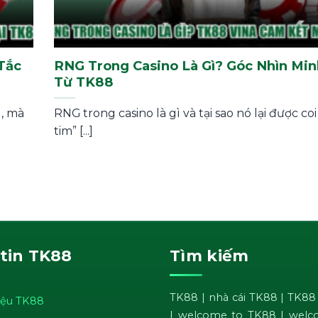
Tắc
RNG Trong Casino Là Gì? Góc Nhìn Mi
Từ TK88
g, mà
RNG trong casino là gì và tại sao nó lại được coi l
tim” [...]
tin TK88
Tìm kiếm
TK88 | nhà cái TK88 | TK8
hiệu TK88
| welcome to TK88 | welc