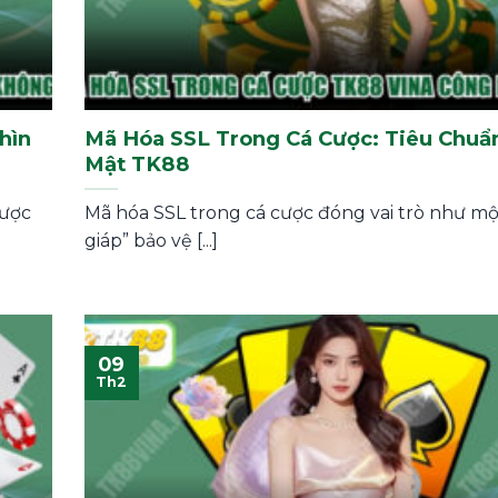
hìn
Mã Hóa SSL Trong Cá Cược: Tiêu Chuẩ
Mật TK88
được
Mã hóa SSL trong cá cược đóng vai trò như mộ
giáp” bảo vệ [...]
09
Th2