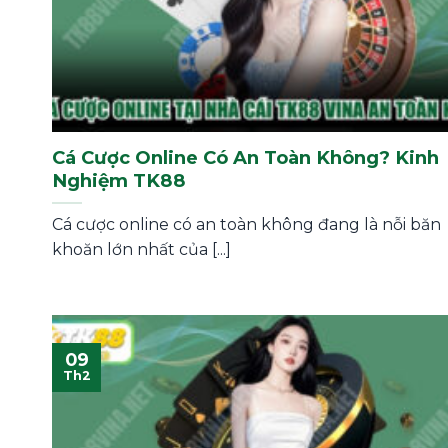
Cá Cược Online Có An Toàn Không? Kinh
Nghiệm TK88
Cá cược online có an toàn không đang là nỗi băn
khoăn lớn nhất của [...]
09
Th2