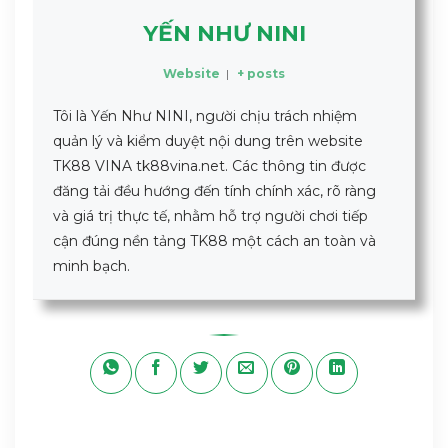
YẾN NHƯ NINI
Website
|
+ posts
Tôi là Yến Như NINI, người chịu trách nhiệm
quản lý và kiểm duyệt nội dung trên website
TK88 VINA tk88vina.net. Các thông tin được
đăng tải đều hướng đến tính chính xác, rõ ràng
và giá trị thực tế, nhằm hỗ trợ người chơi tiếp
cận đúng nền tảng TK88 một cách an toàn và
minh bạch.