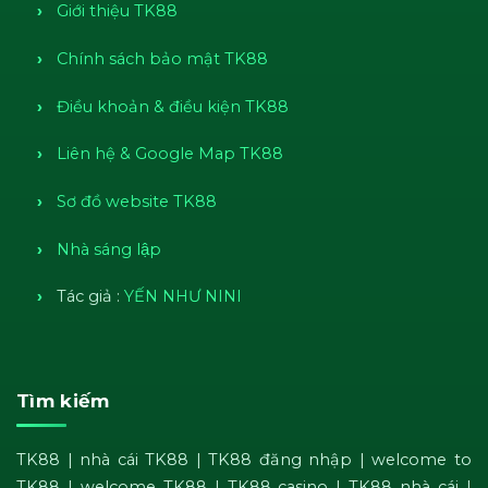
Giới thiệu TK88
Chính sách bảo mật TK88
Điều khoản & điều kiện TK88
Liên hệ & Google Map TK88
Sơ đồ website TK88
Nhà sáng lập
Tác giả :
YẾN NHƯ NINI
Tìm kiếm
TK88 | nhà cái TK88 | TK88 đăng nhập | welcome to
TK88 | welcome TK88 | TK88 casino | TK88 nhà cái |