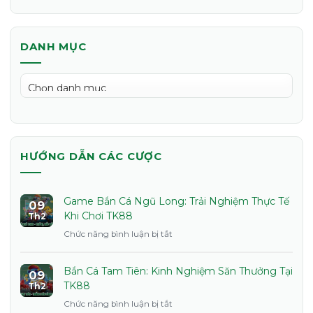
DANH MỤC
Danh
mục
HƯỚNG DẪN CÁC CƯỢC
Game Bắn Cá Ngũ Long: Trải Nghiệm Thực Tế
09
Khi Chơi TK88
Th2
ở
Chức năng bình luận bị tắt
Game
Bắn
Bắn Cá Tam Tiên: Kinh Nghiệm Săn Thưởng Tại
Cá
09
Ngũ
TK88
Th2
Long:
ở
Chức năng bình luận bị tắt
Trải