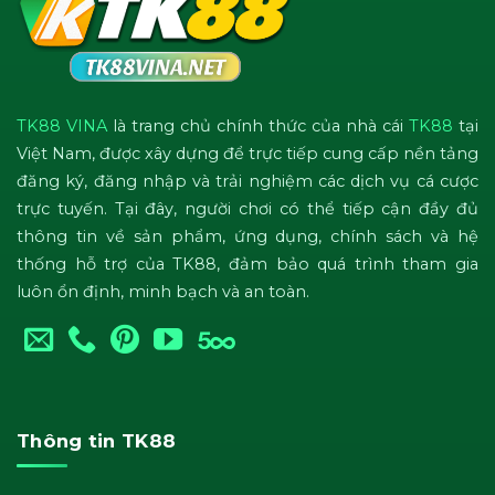
TK88:
Kinh
Nghiệm
TK88 VINA
là trang chủ chính thức của nhà cái
TK88
tại
Việt Nam, được xây dựng để trực tiếp cung cấp nền tảng
đăng ký, đăng nhập và trải nghiệm các dịch vụ cá cược
trực tuyến. Tại đây, người chơi có thể tiếp cận đầy đủ
thông tin về sản phẩm, ứng dụng, chính sách và hệ
thống hỗ trợ của TK88, đảm bảo quá trình tham gia
luôn ổn định, minh bạch và an toàn.
Thông tin TK88