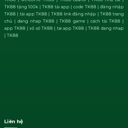
TK88 tặng 100k | TK88 tải app | code TK88 | đăng nhập
TK88 | tải app TK88 | TK88 link đăng nhập | TK88 trang
chủ | dang nhap TK88 | TK88 game | cách tải TK88 |
app TK88 | xổ số TK88 | tai app TK88 | TK88 dang nhap
| TK88
Liên hệ