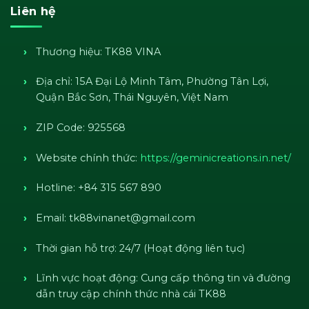
Liên hệ
Thương hiệu: TK88 VINA
Địa chỉ: 15A Đại Lộ Minh Tâm, Phường Tân Lợi,
Quận Bắc Sơn, Thái Nguyên, Việt Nam
ZIP Code: 925568
Website chính thức:
https://geminicreations.in.net/
Hotline: +84 315 567 890
Email:
tk88vinanet@gmail.com
Thời gian hỗ trợ: 24/7 (Hoạt động liên tục)
Lĩnh vực hoạt động: Cung cấp thông tin và đường
dẫn truy cập chính thức nhà cái TK88