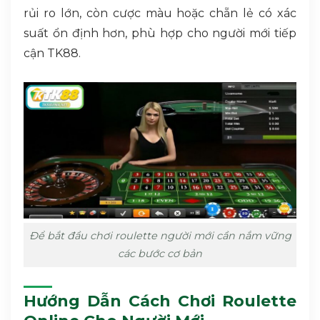
rủi ro lớn, còn cược màu hoặc chẵn lẻ có xác
suất ổn định hơn, phù hợp cho người mới tiếp
cận TK88.
Để bắt đầu chơi roulette người mới cần nắm vững
các bước cơ bản
Hướng Dẫn Cách Chơi Roulette