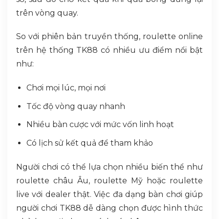
trên vòng quay.
So với phiên bản truyền thống, roulette online
trên hệ thống TK88 có nhiều ưu điểm nổi bật
như:
Chơi mọi lúc, mọi nơi
Tốc độ vòng quay nhanh
Nhiều bàn cược với mức vốn linh hoạt
Có lịch sử kết quả để tham khảo
Người chơi có thể lựa chọn nhiều biến thể như
roulette châu Âu, roulette Mỹ hoặc roulette
live với dealer thật. Việc đa dạng bàn chơi giúp
người chơi TK88 dễ dàng chọn được hình thức