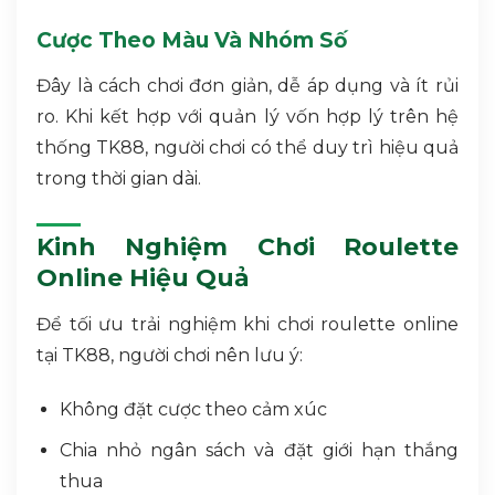
Cược Theo Màu Và Nhóm Số
Đây là cách chơi đơn giản, dễ áp dụng và ít rủi
ro. Khi kết hợp với quản lý vốn hợp lý trên hệ
thống TK88, người chơi có thể duy trì hiệu quả
trong thời gian dài.
Kinh Nghiệm Chơi Roulette
Online Hiệu Quả
Để tối ưu trải nghiệm khi chơi roulette online
tại TK88, người chơi nên lưu ý:
Không đặt cược theo cảm xúc
Chia nhỏ ngân sách và đặt giới hạn thắng
thua