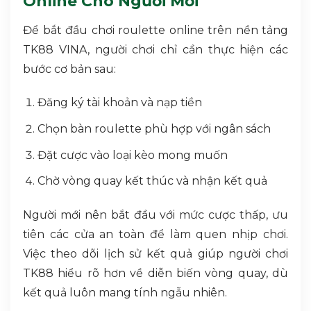
Online Cho Người Mới
Để bắt đầu chơi roulette online trên nền tảng
TK88 VINA, người chơi chỉ cần thực hiện các
bước cơ bản sau:
Đăng ký tài khoản và nạp tiền
Chọn bàn roulette phù hợp với ngân sách
Đặt cược vào loại kèo mong muốn
Chờ vòng quay kết thúc và nhận kết quả
Người mới nên bắt đầu với mức cược thấp, ưu
tiên các cửa an toàn để làm quen nhịp chơi.
Việc theo dõi lịch sử kết quả giúp người chơi
TK88 hiểu rõ hơn về diễn biến vòng quay, dù
kết quả luôn mang tính ngẫu nhiên.