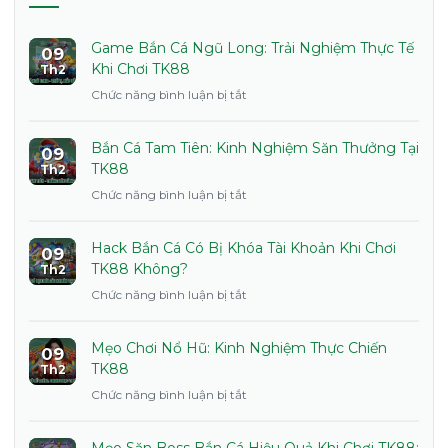
Game Bắn Cá Ngũ Long: Trải Nghiệm Thực Tế
09
Khi Chơi TK88
Th2
ở
Chức năng bình luận bị tắt
Game
Bắn
Bắn Cá Tam Tiên: Kinh Nghiệm Săn Thưởng Tại
Cá
09
Ngũ
TK88
Th2
Long:
ở
Chức năng bình luận bị tắt
Trải
Bắn
Nghiệm
Cá
Thực
Hack Bắn Cá Có Bị Khóa Tài Khoản Khi Chơi
Tam
09
Tế
Tiên:
TK88 Không?
Th2
Khi
Kinh
Chơi
ở
Chức năng bình luận bị tắt
Nghiệm
TK88
Hack
Săn
Bắn
Thưởng
Mẹo Chơi Nổ Hũ: Kinh Nghiệm Thực Chiến
Cá
09
Tại
Có
TK88
Th2
TK88
Bị
ở
Chức năng bình luận bị tắt
Khóa
Mẹo
Tài
Chơi
Khoản
Mẹo Săn Boss Bắn Cá Hiệu Quả Khi Chơi TK88:
Nổ