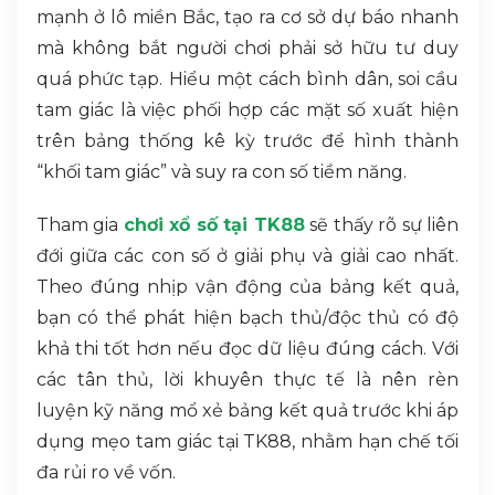
mạnh ở lô miền Bắc, tạo ra cơ sở dự báo nhanh
mà không bắt người chơi phải sở hữu tư duy
quá phức tạp. Hiểu một cách bình dân, soi cầu
tam giác là việc phối hợp các mặt số xuất hiện
trên bảng thống kê kỳ trước để hình thành
“khối tam giác” và suy ra con số tiềm năng.
Tham gia
chơi xổ số tại TK88
sẽ thấy rõ sự liên
đới giữa các con số ở giải phụ và giải cao nhất.
Theo đúng nhịp vận động của bảng kết quả,
bạn có thể phát hiện bạch thủ/độc thủ có độ
khả thi tốt hơn nếu đọc dữ liệu đúng cách. Với
các tân thủ, lời khuyên thực tế là nên rèn
luyện kỹ năng mổ xẻ bảng kết quả trước khi áp
dụng mẹo tam giác tại TK88, nhằm hạn chế tối
đa rủi ro về vốn.