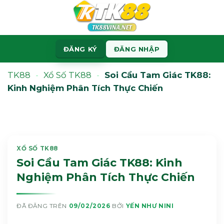
Chuyển
đến
nội
dung
ĐĂNG KÝ
ĐĂNG NHẬP
TK88
-
Xổ Số TK88
-
Soi Cầu Tam Giác TK88:
Kinh Nghiệm Phân Tích Thực Chiến
XỔ SỐ TK88
Soi Cầu Tam Giác TK88: Kinh
Nghiệm Phân Tích Thực Chiến
ĐÃ ĐĂNG TRÊN
09/02/2026
BỞI
YẾN NHƯ NINI