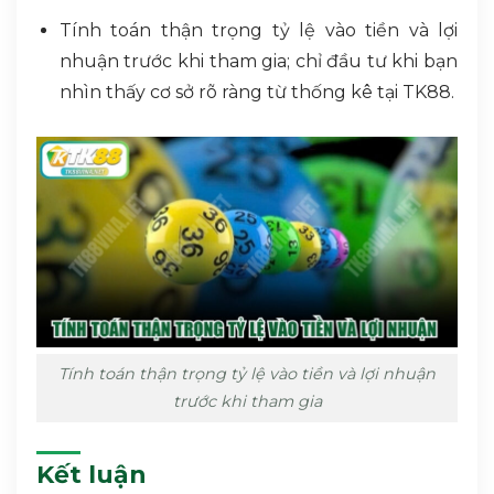
Tính toán thận trọng tỷ lệ vào tiền và lợi
nhuận trước khi tham gia; chỉ đầu tư khi bạn
nhìn thấy cơ sở rõ ràng từ thống kê tại TK88.
Tính toán thận trọng tỷ lệ vào tiền và lợi nhuận
trước khi tham gia
Kết luận