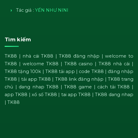
Tác giả :
YẾN NHƯ NINI
Tìm kiếm
TK88 | nhà cái TK88 | TK88 đăng nhập | welcome to
TK88 | welcome TK88 | TK88 casino | TK88 nhà cái |
TK88 tặng 100k | TK88 tải app | code TK88 | đăng nhập
TK88 | tải app TK88 | TK88 link đăng nhập | TK88 trang
chủ | dang nhap TK88 | TK88 game | cách tải TK88 |
app TK88 | xổ số TK88 | tai app TK88 | TK88 dang nhap
| TK88