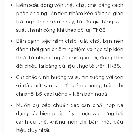
Kiểm soát dòng vốn thật chặt chẽ bằng cách
phân chia nguồn tiền nhằm kéo dài thời gian
trải nghiệm nhiều ngày, từ đó gia tăng xác
suất thành công khi theo dõi tại TK88.
Bên cạnh việc nắm chắc luật chơi, bạn nên
dành thời gian chiêm nghiệm và học tập kiến
thức từ những người chơi gạo cội, đồng thời
đối chiếu lại bằng dữ liệu thực tế trên TK88.
Giữ chắc định hướng và sự tin tưởng với con
số đã chốt sau khi đã kiểm chứng, tránh bị
chi phối bởi các luồng ý kiến bên ngoài.
Muốn dự báo chuẩn xác cần phối hợp đa
dạng các biện pháp tùy thuộc vào từng bối
cảnh cụ thể, không nên chỉ bám một dấu
hiệu duy nhất.