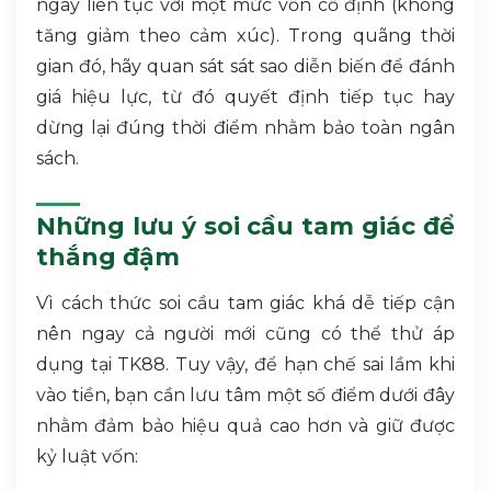
ngày liên tục với một mức vốn cố định (không
tăng giảm theo cảm xúc). Trong quãng thời
gian đó, hãy quan sát sát sao diễn biến để đánh
giá hiệu lực, từ đó quyết định tiếp tục hay
dừng lại đúng thời điểm nhằm bảo toàn ngân
sách.
Những lưu ý soi cầu tam giác để
thắng đậm
Vì cách thức soi cầu tam giác khá dễ tiếp cận
nên ngay cả người mới cũng có thể thử áp
dụng tại TK88. Tuy vậy, để hạn chế sai lầm khi
vào tiền, bạn cần lưu tâm một số điểm dưới đây
nhằm đảm bảo hiệu quả cao hơn và giữ được
kỷ luật vốn: