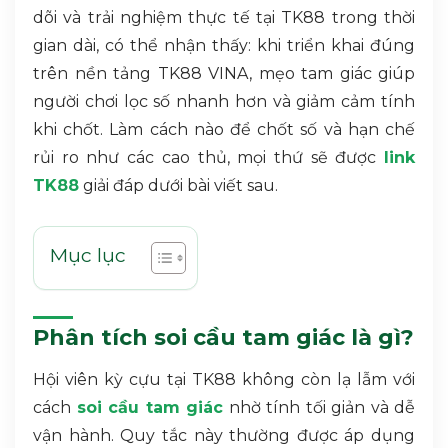
dõi và trải nghiệm thực tế tại TK88 trong thời
gian dài, có thể nhận thấy: khi triển khai đúng
trên nền tảng TK88 VINA, mẹo tam giác giúp
người chơi lọc số nhanh hơn và giảm cảm tính
khi chốt. Làm cách nào để chốt số và hạn chế
rủi ro như các cao thủ, mọi thứ sẽ được
link
TK88
giải đáp dưới bài viết sau.
Mục lục
Phân tích soi cầu tam giác là gì?
Hội viên kỳ cựu tại TK88 không còn lạ lẫm với
cách
soi cầu tam giác
nhờ tính tối giản và dễ
vận hành. Quy tắc này thường được áp dụng